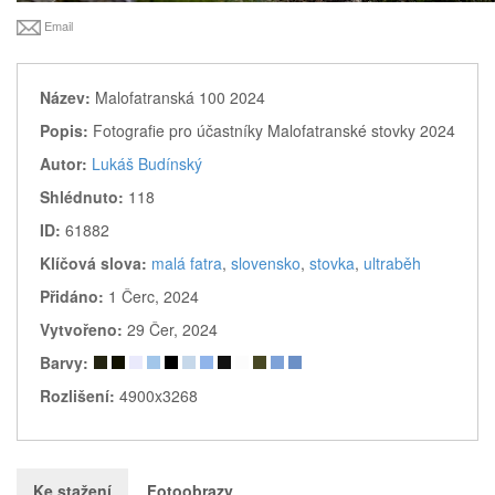
Email
Název:
Malofatranská 100 2024
Popis:
Fotografie pro účastníky Malofatranské stovky 2024
Autor:
Lukáš Budínský
Shlédnuto:
118
ID:
61882
Klíčová slova:
malá fatra
,
slovensko
,
stovka
,
ultraběh
Přidáno:
1 Čerc, 2024
Vytvořeno:
29 Čer, 2024
Barvy:
Rozlišení:
4900x3268
Ke stažení
Fotoobrazy