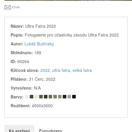
Email
Název:
Ultra Fatra 2022
Popis:
Fotogalerie pro účastníky závodu Ultra Fatra 2022
Autor:
Lukáš Budínský
Shlédnuto:
189
ID:
60264
Klíčová slova:
2022
,
ultra fatra
,
velká fatra
Přidáno:
31 Čerc, 2022
Vytvořeno:
N/A
Barvy:
Rozlišení:
4500x3000
Ke stažení
Fotoobrazy