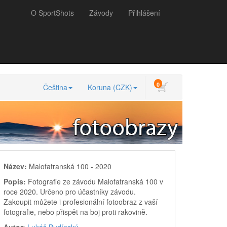
O SportShots
Závody
Přihlášení
0
Čeština
Koruna (CZK)
Název:
Malofatranská 100 - 2020
Popis:
Fotografie ze závodu Malofatranská 100 v
roce 2020. Určeno pro účastníky závodu.
Zakoupit můžete i profesionální fotoobraz z vaší
fotografie, nebo přispět na boj proti rakovině.
Autor:
Lukáš Budínský