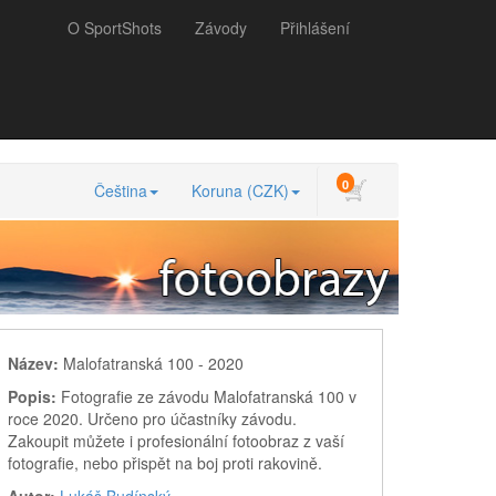
O SportShots
Závody
Přihlášení
0
Čeština
Koruna (CZK)
Název:
Malofatranská 100 - 2020
Popis:
Fotografie ze závodu Malofatranská 100 v
roce 2020. Určeno pro účastníky závodu.
Zakoupit můžete i profesionální fotoobraz z vaší
fotografie, nebo přispět na boj proti rakovině.
Autor:
Lukáš Budínský