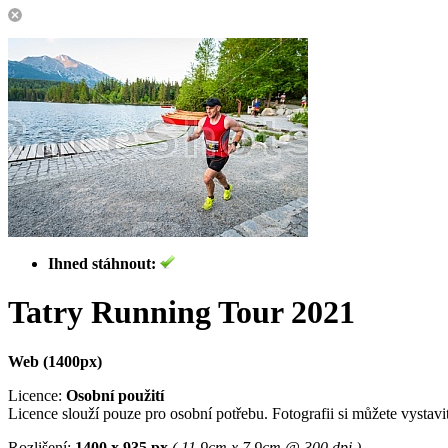
Ihned stáhnout:
Tatry Running Tour 2021
Web (1400px)
Licence:
Osobní použití
Licence slouží pouze pro osobní potřebu. Fotografii si můžete vystavit 
Rozlišení:
1400 x 935 px
( 11.9cm x 7.9cm @ 300 dpi )